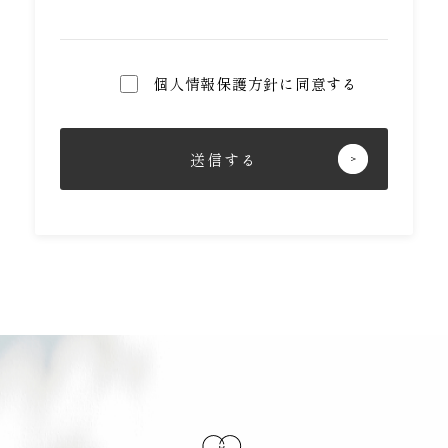
1.個人情報の適切な取り扱いについて
当社は、利用目的を明確にした上で、目的の範囲内で個
人情報を取得します。又、個人情報の利用は、 その利
個人情報保護方針に同意する
用目的から逸脱しない範囲とします。 当社は、個人情
報の管理を厳重に行うこととし、お客様ご本人に承諾い
ただいた場合を除き、第三者に対し個人データを開示・
提供することは致しません。
2.個人情報の保護にかかわる法令の遵守
当社は当社が保有する個人情報に関して適用される法
令・規範を遵守致します。
3.個人情報の安全管理措置について
当社は利用目的の範囲内で取り扱う個人情報を正確かつ
最新の内容に保つよう努めます。 又、個人情報に関す
る不正アクセス、紛失、破壊、改ざん、漏えいを防止す
るための適切な処置を含め、安全管理のための必要な措
置を講じます。